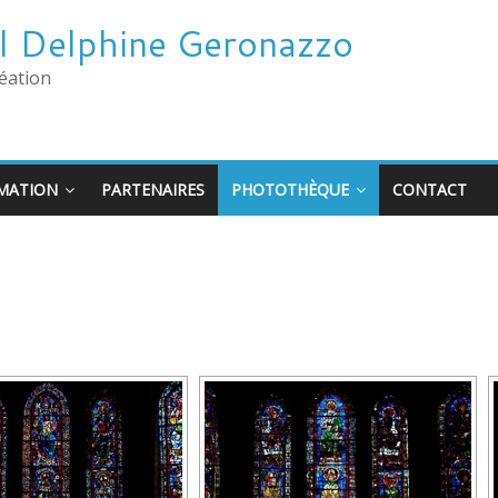
ail Delphine Geronazzo
éation
MATION
PARTENAIRES
PHOTOTHÈQUE
CONTACT