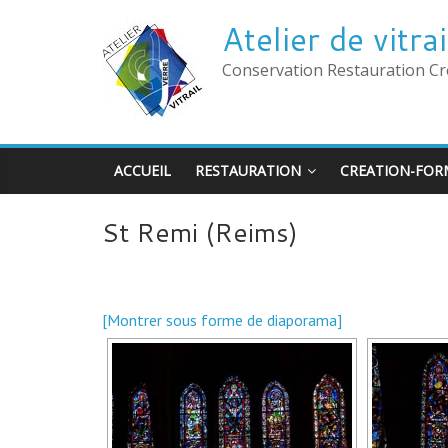
Atelier de vitr
Conservation Restauration Cr
ACCUEIL
RESTAURATION
CREATION-FOR
St Remi (Reims)
[Montrer sous forme de diaporama]