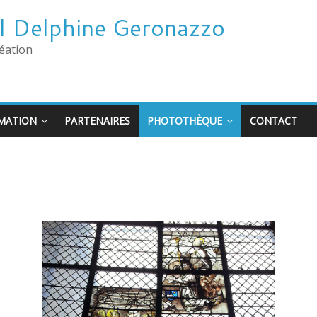
ail Delphine Geronazzo
éation
MATION
PARTENAIRES
PHOTOTHÈQUE
CONTACT